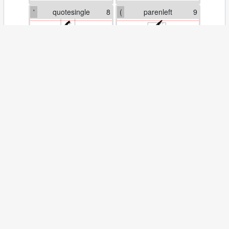
'
quotesingle
8
(
parenleft
9
)
parenright
10
+
plus
11
,
comma
12
.
period
13