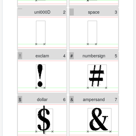
uni000D
2
space
3
!
exclam
4
#
numbersign
5
$
dollar
6
&
ampersand
7