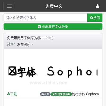
免费中文
搜索
点击展开字体分类
免费可商用字体库
(总数：3872)
排序：
发布时间
下载
槐树字体 Sophora
手写体
全平台免费商用