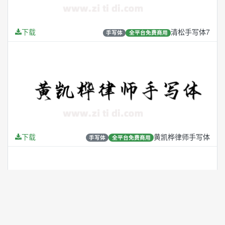
下载
清松手写体7
手写体
全平台免费商用
下载
黄凯桦律师手写体
手写体
全平台免费商用