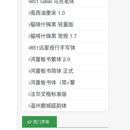
851 GBai 马克笔体
南西油墨宋 1.0
猫啃什锦黑 轻量版
猫啃什锦黑 常规 1.7
851远星夜行手写体
鸿雷板书繁体 2.0
鸿雷板书简体 正式
鸿雷板书体（简+繁
法华文楷标准版
温州鹿城瓯韵体
热门字体