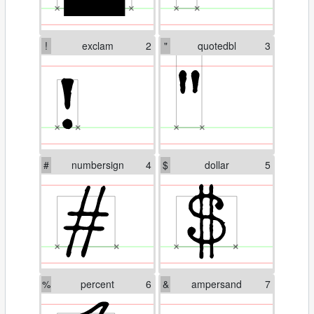
!
exclam
2
"
quotedbl
3
#
numbersign
4
$
dollar
5
%
percent
6
&
ampersand
7