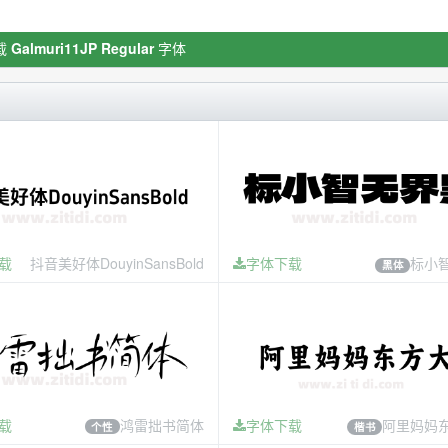
载
Galmuri11JP Regular
字体
载
抖音美好体DouyinSansBold
字体下载
标小
黑体
载
鸿雷拙书简体
字体下载
阿里妈妈
个性
楷书