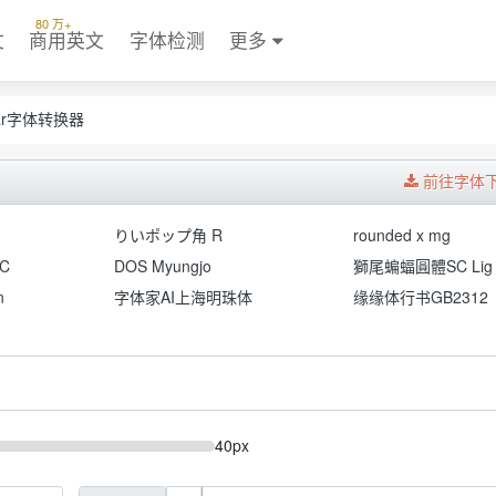
80 万+
文
商用英文
字体检测
更多
ular字体转换器
前往字体
りいポップ角 R
rounded x mg
C
DOS Myungjo
獅尾蝙蝠圓體SC Lig
n
字体家AI上海明珠体
缘缘体行书GB2312
40px