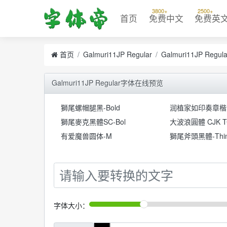
3800+
2500+
首页
免费中文
免费英
首页
Galmuri11JP Regular
Galmuri11JP Reg
Galmuri11JP Regular字体在线预览
獅尾螺帽腿黑-Bold
润植家如印奏章楷
獅尾麥克黑體SC-Bol
大波浪圓體 CJK T
有爱魔兽圆体-M
獅尾斧頭黑體-Thi
字体大小：