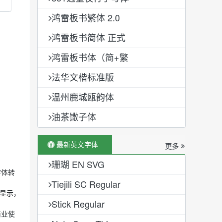
鸿雷板书繁体 2.0
鸿雷板书简体 正式
鸿雷板书体（简+繁
法华文楷标准版
温州鹿城瓯韵体
油茶馓子体
最新英文字体
更多
珊瑚 EN SVG
字体转
Tiejili SC Regular
少显示，
Stick Regular
商业使