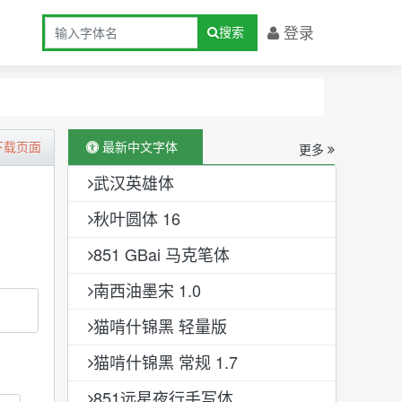
登录
搜索
最新中文字体
下载页面
更多
武汉英雄体
秋叶圆体 16
851 GBai 马克笔体
南西油墨宋 1.0
猫啃什锦黑 轻量版
猫啃什锦黑 常规 1.7
851远星夜行手写体