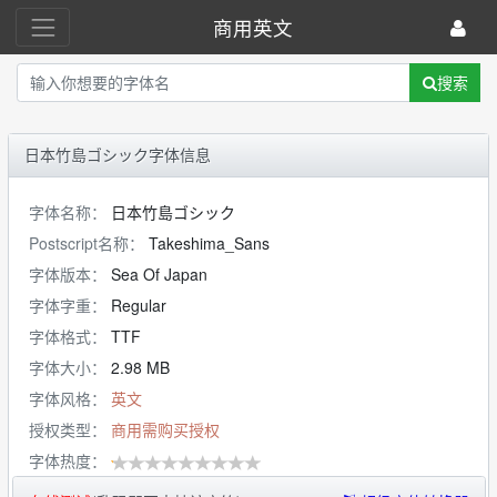
商用英文
搜索
日本竹島ゴシック字体信息
字体名称：
日本竹島ゴシック
Postscript名称：
Takeshima_Sans
字体版本：
Sea Of Japan
字体字重：
Regular
字体格式：
TTF
字体大小：
2.98 MB
字体风格：
英文
授权类型：
商用需购买授权
字体热度：