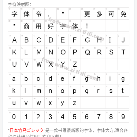
字符映射图：
“
日本竹島ゴシック
”是一款书写很新颖的字体，字体大方,适合各
种设计作品使用！欢迎下载！