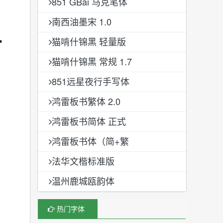
851 GBai 马克笔体
南西油墨宋 1.0
猫啃什锦黑 轻量版
猫啃什锦黑 常规 1.7
851远星夜行手写体
鸿雷板书繁体 2.0
鸿雷板书简体 正式
鸿雷板书体（简+繁
法华文楷标准版
温州鹿城瓯韵体
热门字体