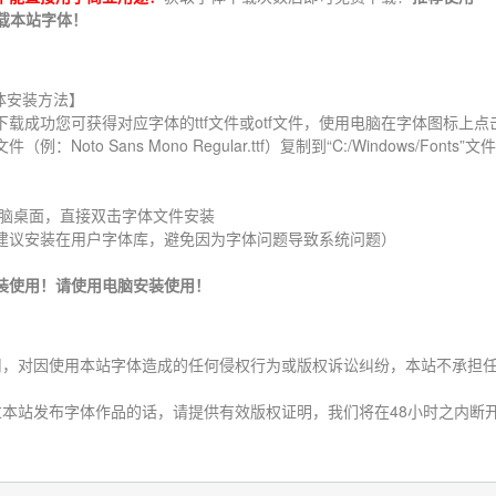
下载本站字体！
P 字体安装方法】
电脑桌面，下载成功您可获得对应字体的ttf文件或otf文件，使用电脑在字体图标上
Sans Mono Regular.ttf）复制到“C:/Windows/Fonts”文
文件 到电脑桌面，直接双击字体文件安装
建议安装在用户字体库，避免因为字体问题导致系统问题）
装使用！请使用电脑安装使用！
用，对因使用本站字体造成的任何侵权行为或版权诉讼纠纷，本站不承担
本站发布字体作品的话，请提供有效版权证明，我们将在48小时之内断