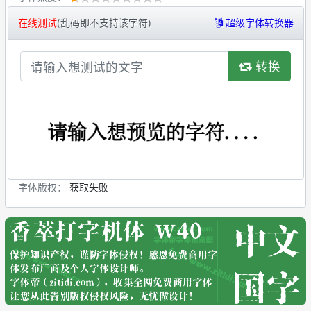
在线测试
(乱码即不支持该字符)
超级字体转换器
转换
字体版权：
获取失败