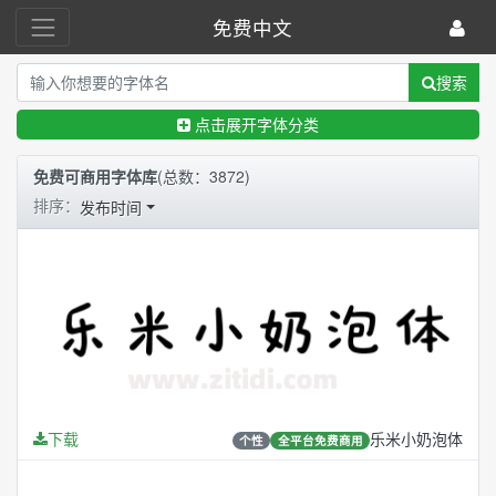
免费中文
搜索
点击展开字体分类
免费可商用字体库
(总数：3872)
排序：
发布时间
下载
乐米小奶泡体
个性
全平台免费商用