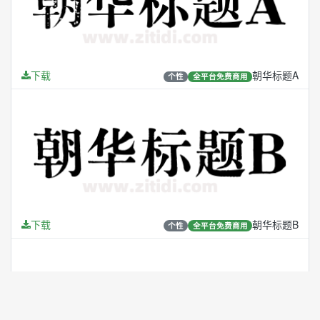
下载
朝华标题A
个性
全平台免费商用
下载
朝华标题B
个性
全平台免费商用