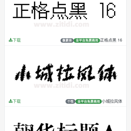
下载
正格点黑 16
像素体
全平台免费商用
下载
小城拉风体
个性
全平台免费商用