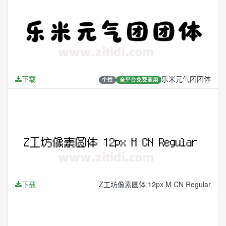
下载
乐米元气团团体
个性
全平台免费商用
下载
Z工坊像素圆体 12px M CN Regular