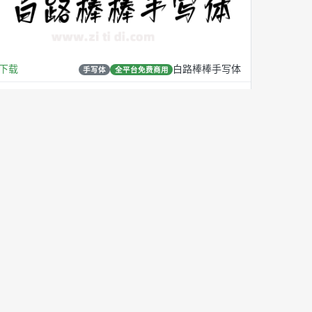
下载
白路棒棒手写体
手写体
全平台免费商用
下载
白路彤彤手写体
手写体
全平台免费商用