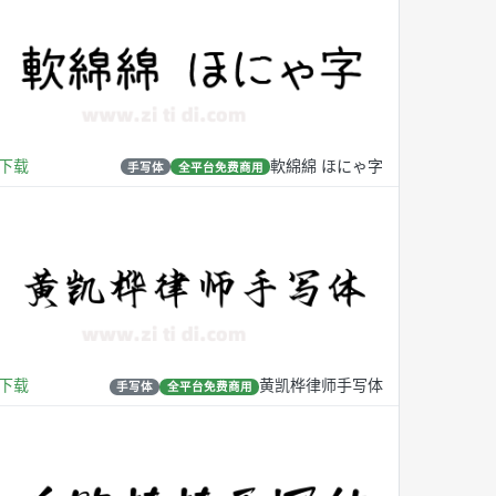
下载
軟綿綿 ほにゃ字
手写体
全平台免费商用
下载
黄凯桦律师手写体
手写体
全平台免费商用