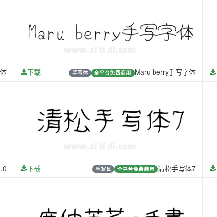
写体
下载
Maru berry手写字体
手写体
全平台免费商用
.0
下载
清松手写体7
手写体
全平台免费商用