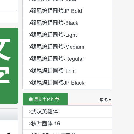
獅尾蝙蝠圓體JP Bold
獅尾蝙蝠圓體-Black
獅尾蝙蝠圓體-Light
獅尾蝙蝠圓體-Medium
獅尾蝙蝠圓體-Regular
獅尾蝙蝠圓體-Thin
獅尾蝙蝠圓體JP Black
最新字体推荐
更多
武汉英雄体
秋叶圆体 16